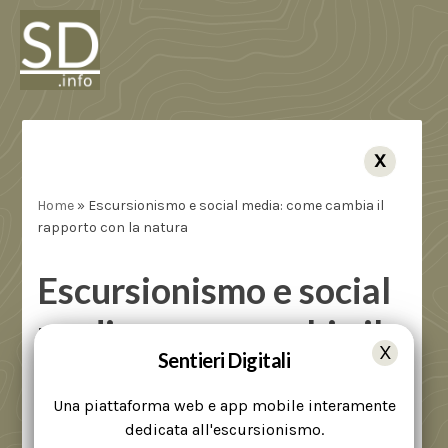
X
Home
»
Escursionismo e social media: come cambia il
rapporto con la natura
Escursionismo e social
media: come cambia il
Sentieri Digitali
rapporto con la natura
Una piattaforma web e app mobile interamente
Cenni storici
,
Rubriche
dedicata all'escursionismo.