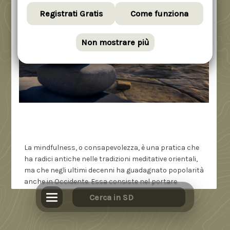
Registrati Gratis
Come funziona
Non mostrare più
La mindfulness, o consapevolezza, è una pratica che
ha radici antiche nelle tradizioni meditative orientali,
ma che negli ultimi decenni ha guadagnato popolarità
anche in Occidente. Essa consiste nel portare
l’attenzione al momento presente in modo
intenzionale e non giudicante. Questa pratica può
essere applicata in vari contesti della vita quotidiana,
ma uno dei modi più efficaci e gratificanti per