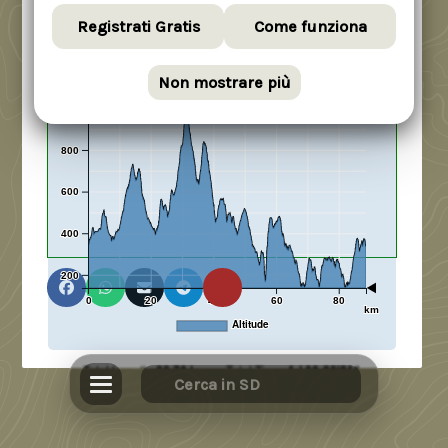
Registrati Gratis
Come funziona
Leaflet
|
©
OpenStreetMap
contributors
Non mostrare più
m
800
600
400
200
0
20
40
60
80
km
Altitude
Total Length:
88.70 km
Total Time:
1d 00:38'21"
X
Min Elevation:
137.08 m
Max Elevation:
987.08 m
Avg Elevation:
446.35 m