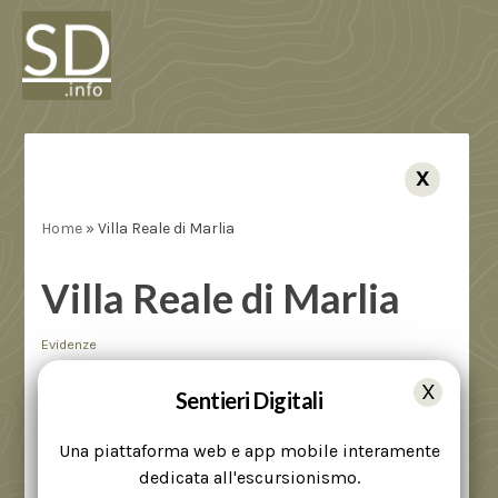
X
Home
»
Villa Reale di Marlia
Villa Reale di Marlia
Evidenze
Sentieri Digitali
Le origini della Villa Il primo nucleo della villa lucchese
Una piattaforma web e app mobile interamente
era formato da un fortilizio abitato dal Duca di Tuscia.
dedicata all'escursionismo.
Successivamente la proprietà passò a nobili famiglie