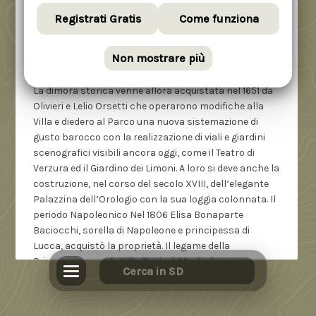
di mercanti e banchieri lucchesi che trasformarono
Registrati Gratis
Come funziona
la fortezza in un palazzo signorile. Dopo il fallimento
della famiglia Buonvisi, gran parte dei loro beni, tra cui
Non mostrare più
la Villa di Marlia, furono messi in vendita. Antica
stampa del Sec. XVI raffigurante la Villa Reale di Marlia
La dimora storica venne allora acquistata nel 1651 da
Olivieri e Lelio Orsetti che operarono modifiche alla
Villa e diedero al Parco una nuova sistemazione di
gusto barocco con la realizzazione di viali e giardini
scenografici visibili ancora oggi, come il Teatro di
Verzura ed il Giardino dei Limoni. A loro si deve anche la
costruzione, nel corso del secolo XVIII, dell’elegante
Palazzina dell’Orologio con la sua loggia colonnata. Il
periodo Napoleonico Nel 1806 Elisa Bonaparte
Baciocchi, sorella di Napoleone e principessa di
Lucca, acquistò la proprietà. Il legame della
Principessa con la Villa Reale di Marlia fu
particolarmente appassionato, a lei infatti si devono i
maggiori interventi che trasformarono la struttura
del palazzo ed i giardini. Poco dopo l’acquisto